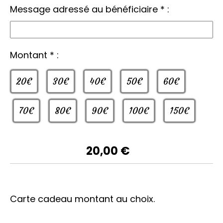
Message adressé au bénéficiaire
*
:
Montant
*
:
20€
30€
40€
50€
60€
70€
80€
90€
100€
150€
20,00
€
Carte cadeau montant au choix.