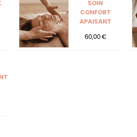
X
SOIN
CONFORT
APAISANT
60,00
€
ANT