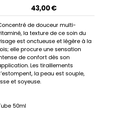
43,00
€
Concentré de douceur multi-
vitaminé, la texture de ce soin du
visage est onctueuse et légère à la
fois; elle procure une sensation
intense de confort dès son
application. Les tiraillements
s’estompent, la peau est souple,
lisse et soyeuse.
Tube 50ml