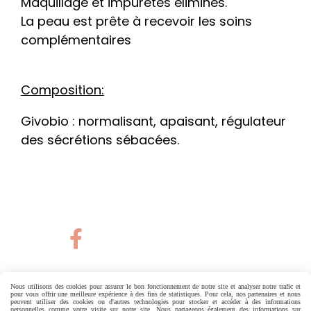
Maquillage et impuretés éliminés.
La peau est prête à recevoir les soins
complémentaires
Composition:
Givobio : normalisant, apaisant, régulateur
des sécrétions sébacées.

Nous utilisons des cookies pour assurer le bon fonctionnement de notre site et analyser notre trafic et
pour vous offrir une meilleure expérience à des fins de statistiques. Pour cela, nos partenaires et nous
peuvent utiliser des cookies ou d'autres technologies pour stocker et accéder à des informations
Autoriser
Facebook est désactivé.
personnelles comme votre visite sur notre site. Nous partageons également des informations sur