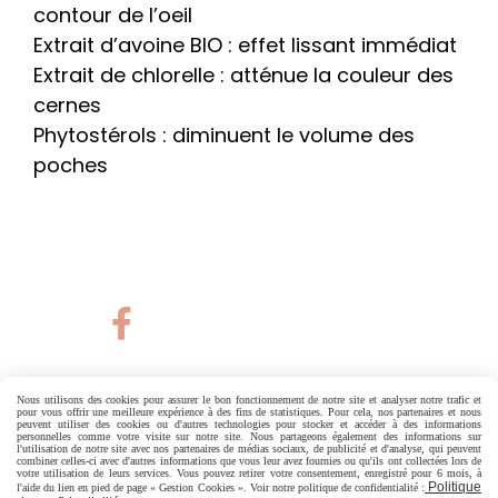
contour de l’oeil
Extrait d’avoine BIO : effet lissant immédiat
Extrait de chlorelle : atténue la couleur des
cernes
Phytostérols : diminuent le volume des
poches

Nous utilisons des cookies pour assurer le bon fonctionnement de notre site et analyser notre trafic et
pour vous offrir une meilleure expérience à des fins de statistiques. Pour cela, nos partenaires et nous
peuvent utiliser des cookies ou d'autres technologies pour stocker et accéder à des informations
Autoriser
Facebook est désactivé.
personnelles comme votre visite sur notre site. Nous partageons également des informations sur
l'utilisation de notre site avec nos partenaires de médias sociaux, de publicité et d'analyse, qui peuvent
combiner celles-ci avec d'autres informations que vous leur avez fournies ou qu'ils ont collectées lors de
votre utilisation de leurs services. Vous pouvez retirer votre consentement, enregistré pour 6 mois, à
Politique
l'aide du lien en pied de page « Gestion Cookies ». Voir notre politique de confidentialité :
MENTIONS LÉGALES
CONDITIONS GÉNÉRALES DE VENTE
POLITIQUE DE CONFIDENTIALITÉ