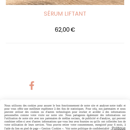
SÉRUM LIFTANT
62,00
€

Nous utilisons des cookies pour assurer le bon fonctionnement de notre site et analyser notre trafic et
pour vous offrir une meilleure expérience à des fins de statistiques. Pour cela, nos partenaires et nous
peuvent utiliser des cookies ou d'autres technologies pour stocker et accéder à des informations
Autoriser
Facebook est désactivé.
personnelles comme votre visite sur notre site. Nous partageons également des informations sur
l'utilisation de notre site avec nos partenaires de médias sociaux, de publicité et d'analyse, qui peuvent
combiner celles-ci avec d'autres informations que vous leur avez fournies ou qu'ils ont collectées lors de
votre utilisation de leurs services. Vous pouvez retirer votre consentement, enregistré pour 6 mois, à
Politique
l'aide du lien en pied de page « Gestion Cookies ». Voir notre politique de confidentialité :